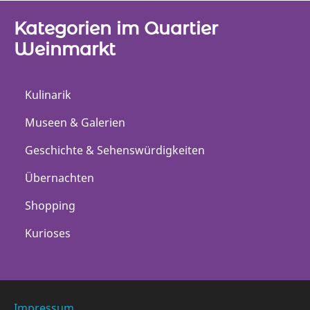
r
r
L
L
Kategorien im Quartier
o
o
Weinmarkt
c
c
a
a
t
t
Kulinarik
i
i
o
o
Museen & Galerien
n
n
Geschichte & Sehenswürdigkeiten
Übernachten
Shopping
Kurioses
Impressum