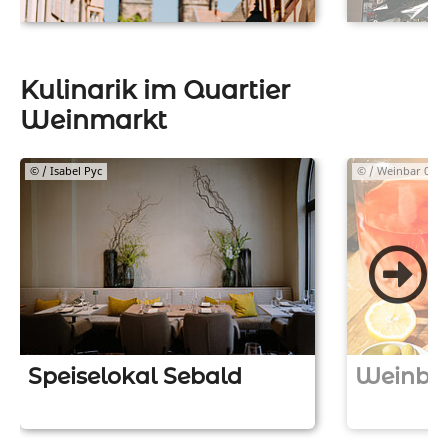
Kulinarik im Quartier
Weinmarkt
© / Isabel Pyc
© / Weinbar 075
Speiselokal Sebald
Weinbar
Z
Z
u
u