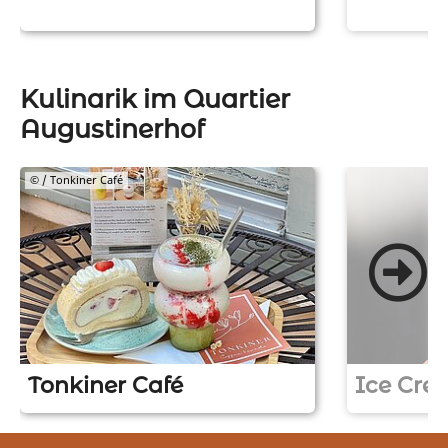
Kulinarik im Quartier
Augustinerhof
© / Tonkiner Café
Tonkiner Café
Ice Cre
Z
Z
u
u