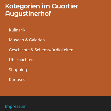
r
r
Kategorien im Quartier
L
L
Augustinerhof
o
o
c
c
a
a
Kulinarik
t
t
i
i
Museen & Galerien
o
o
Geschichte & Sehenswürdigkeiten
n
n
Übernachten
Shopping
Kurioses
Impressum