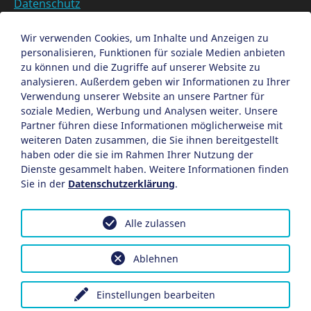
Datenschutz
Barrierefreiheit
Datenschutzeinstellungen anpassen
Wir verwenden Cookies, um Inhalte und Anzeigen zu
personalisieren, Funktionen für soziale Medien anbieten
EN
zu können und die Zugriffe auf unserer Website zu
analysieren. Außerdem geben wir Informationen zu Ihrer
Ein Projekt der Congress- und Tourismus-Zentrale
Verwendung unserer Website an unsere Partner für
Nürnberg
soziale Medien, Werbung und Analysen weiter. Unsere
Partner führen diese Informationen möglicherweise mit
weiteren Daten zusammen, die Sie ihnen bereitgestellt
Facebook
X
Instagram
haben oder die sie im Rahmen Ihrer Nutzung der
Dienste gesammelt haben. Weitere Informationen finden
Sie in der
Datenschutzerklärung
.
Alle zulassen
Ablehnen
Einstellungen bearbeiten
Kurioses
Museen & Galerien