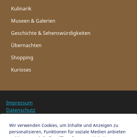
Kulinarik
Museen & Galerien
Geschichte & Sehenswürdigkeiten
Übernachten
Shopping
Kurioses
Impressum
Datenschutz
Barrierefreiheit
Datenschutzeinstellungen anpassen
Wir verwenden Cookies, um Inhalte und Anzeigen zu
personalisieren, Funktionen für soziale Medien anbieten
EN