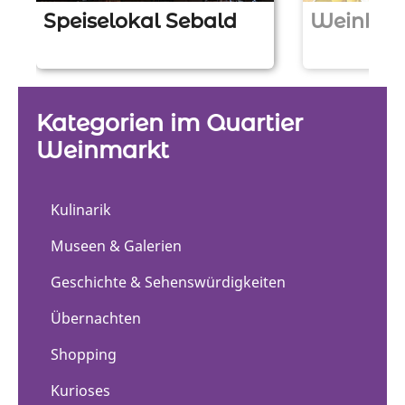
Speiselokal Sebald
Weinbar
Z
Z
u
u
r
r
L
L
Kategorien im Quartier
o
o
Weinmarkt
c
c
a
a
t
t
Kulinarik
i
i
o
o
Museen & Galerien
n
n
Geschichte & Sehenswürdigkeiten
Übernachten
Shopping
Kurioses