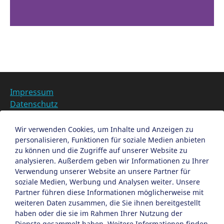
Impressum
Datenschutz
Barrierefreiheit
Datenschutzeinstellungen anpassen
Wir verwenden Cookies, um Inhalte und Anzeigen zu
personalisieren, Funktionen für soziale Medien anbieten
EN
zu können und die Zugriffe auf unserer Website zu
analysieren. Außerdem geben wir Informationen zu Ihrer
Ein Projekt der Congress- und Tourismus-Zentrale
Verwendung unserer Website an unsere Partner für
Nürnberg
soziale Medien, Werbung und Analysen weiter. Unsere
Partner führen diese Informationen möglicherweise mit
weiteren Daten zusammen, die Sie ihnen bereitgestellt
Facebook
X
Instagram
haben oder die sie im Rahmen Ihrer Nutzung der
Dienste gesammelt haben. Weitere Informationen finden