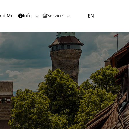
nd Me
Info
Service
EN
or "Quartiere"
Submenu for "Info"
Submenu for "Service"