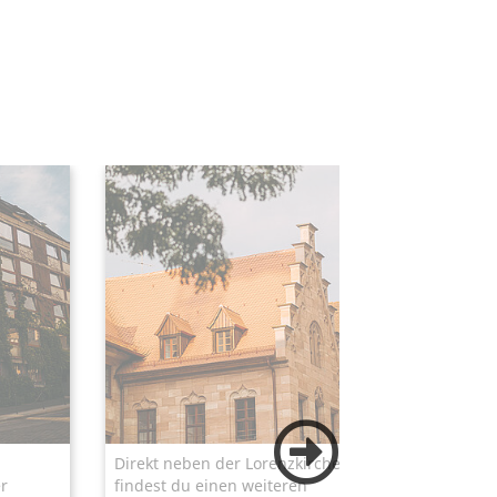
Direkt neben der Lorenzkirche
Neben d
r
findest du einen weiteren
Lorenzki