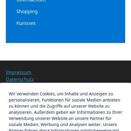
Shopping
Kurioses
Impressum
Datenschutz
Barrierefreiheit
Datenschutzeinstellungen anpassen
Wir verwenden Cookies, um Inhalte und Anzeigen zu
personalisieren, Funktionen für soziale Medien anbieten
EN
zu können und die Zugriffe auf unserer Website zu
analysieren. Außerdem geben wir Informationen zu Ihrer
Ein Projekt der Congress- und Tourismus-Zentrale
Verwendung unserer Website an unsere Partner für
Nürnberg
soziale Medien, Werbung und Analysen weiter. Unsere
Partner führen diese Informationen möglicherweise mit