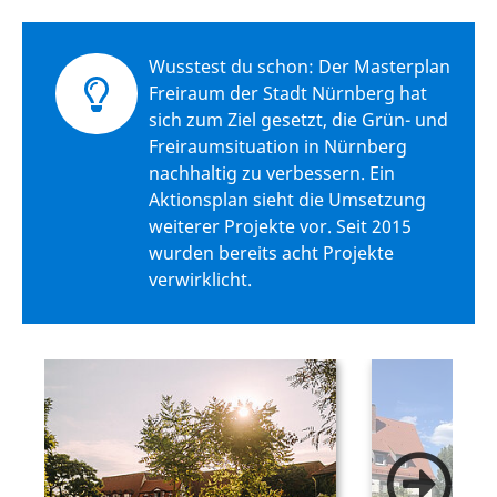
Wusstest du schon: Der Masterplan
Freiraum der Stadt Nürnberg hat
sich zum Ziel gesetzt, die Grün- und
Freiraumsituation in Nürnberg
nachhaltig zu verbessern. Ein
Aktionsplan sieht die Umsetzung
weiterer Projekte vor. Seit 2015
wurden bereits acht Projekte
verwirklicht.