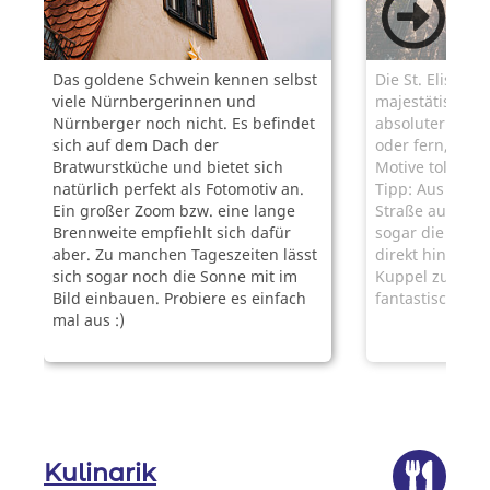
Das goldene Schwein kennen selbst
Die St. Elisabet
viele Nürnbergerinnen und
majestätischen 
Nürnberger noch nicht. Es befindet
absoluter Hing
sich auf dem Dach der
oder fern, sie l
Bratwurstküche und bietet sich
Motive toll in S
natürlich perfekt als Fotomotiv an.
Tipp: Aus der 
Ein großer Zoom bzw. eine lange
Straße aus hast
Brennweite empfiehlt sich dafür
sogar die Mögli
aber. Zu manchen Tageszeiten lässt
direkt hinter d
sich sogar noch die Sonne mit im
Kuppel zu platz
Bild einbauen. Probiere es einfach
fantastisches F
mal aus :)
Kulinarik