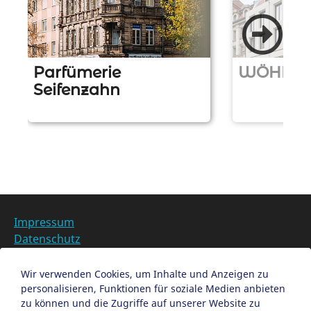
t
i
o
n
Parfümerie
WÖHRL
Seifenzahn
Z
u
Z
r
u
L
r
o
L
c
o
a
c
t
a
Impressum
i
t
Datenschutz
o
i
Barrierefreiheit
n
o
Datenschutzeinstellungen anpassen
Wir verwenden Cookies, um Inhalte und Anzeigen zu
n
personalisieren, Funktionen für soziale Medien anbieten
EN
zu können und die Zugriffe auf unserer Website zu