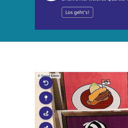
Los geht's!
© Sigrid Klede