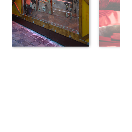
Wenn ihr mehr zur Größten
Feuerzangenbowle der Welt wissen
wollt, dann schaut doch in der
Rubrik "Kurioses" vorbei! Denn für
die Nachschwärmerinnen und
Nachtschwärmer unter euch: Die
größte Feuerzangenbowle der Welt
ist Freitag und Samstag bis 23 Uhr
und auch nach dem