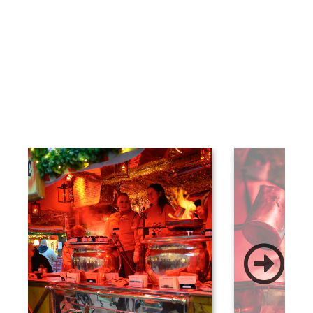
gratis dazu. Wenn ihr
internationalen Besuch habt, hier
noch unser Tipp: Das Rezept für die
Feuerzangenbowle gibt es in 15
verschiedenen Sprachen und kann
gerne mitgenommen werden!