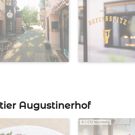
ier Augustinerhof
© / CTZ Nürnberg