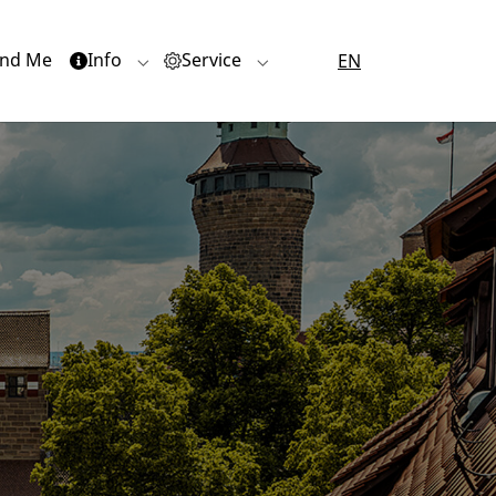
nd Me
Info
Service
EN
or "Quartiere"
Submenu for "Info"
Submenu for "Service"