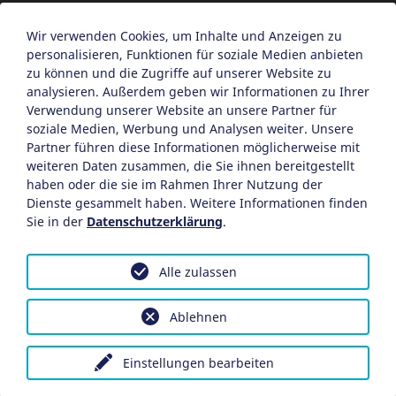
Barrierefreiheit
Datenschutzeinstellungen anpassen
Wir verwenden Cookies, um Inhalte und Anzeigen zu
personalisieren, Funktionen für soziale Medien anbieten
EN
zu können und die Zugriffe auf unserer Website zu
analysieren. Außerdem geben wir Informationen zu Ihrer
Ein Projekt der Congress- und Tourismus-Zentrale
Verwendung unserer Website an unsere Partner für
Nürnberg
soziale Medien, Werbung und Analysen weiter. Unsere
Partner führen diese Informationen möglicherweise mit
weiteren Daten zusammen, die Sie ihnen bereitgestellt
Facebook
X
Instagram
haben oder die sie im Rahmen Ihrer Nutzung der
Dienste gesammelt haben. Weitere Informationen finden
Sie in der
Datenschutzerklärung
.
Alle zulassen
Ablehnen
Einstellungen bearbeiten
Museumsladen am Albrecht-Dürer- Haus
Weinbar 075