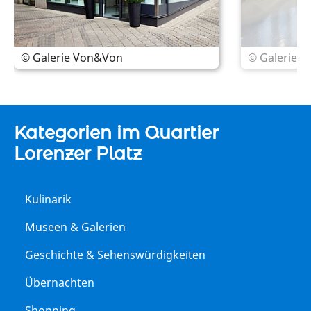
© Galerie Von&Von
© Galerie 
Kategorien im Quartier
Lorenzer Platz
Kulinarik
Museen & Galerien
Geschichte & Sehenswürdigkeiten
Übernachten
Shopping