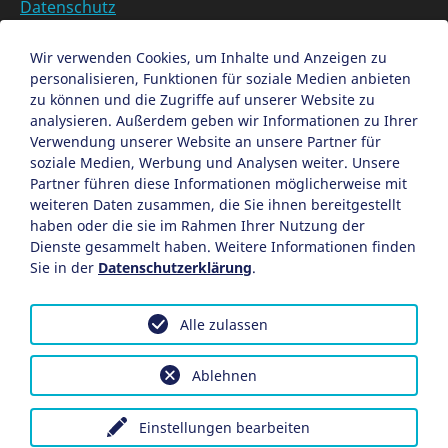
Datenschutz
Barrierefreiheit
Datenschutzeinstellungen anpassen
Wir verwenden Cookies, um Inhalte und Anzeigen zu
personalisieren, Funktionen für soziale Medien anbieten
EN
zu können und die Zugriffe auf unserer Website zu
analysieren. Außerdem geben wir Informationen zu Ihrer
Ein Projekt der Congress- und Tourismus-Zentrale
Verwendung unserer Website an unsere Partner für
Nürnberg
soziale Medien, Werbung und Analysen weiter. Unsere
Partner führen diese Informationen möglicherweise mit
weiteren Daten zusammen, die Sie ihnen bereitgestellt
Facebook
X
Instagram
haben oder die sie im Rahmen Ihrer Nutzung der
Dienste gesammelt haben. Weitere Informationen finden
Sie in der
Datenschutzerklärung
.
Alle zulassen
Ablehnen
Einstellungen bearbeiten
Hotel Elch
Perlenmarkt