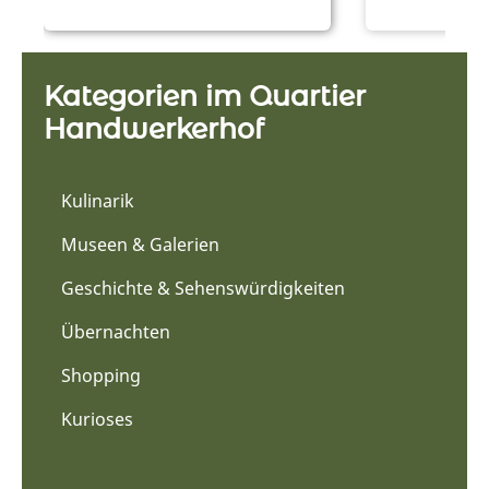
Z
Z
u
u
r
r
L
L
Kategorien im Quartier
o
o
Handwerkerhof
c
c
a
a
t
t
Kulinarik
i
i
o
o
Museen & Galerien
n
n
Geschichte & Sehenswürdigkeiten
Übernachten
Shopping
Kurioses