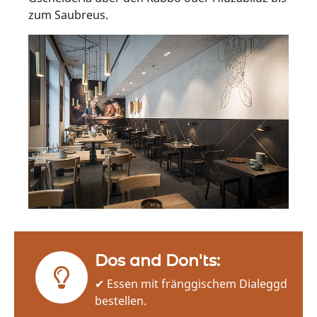
zum Saubreus.
Dos and Don'ts:
✔ Essen mit fränggischem Dialeggd
bestellen.