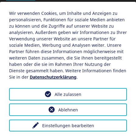
Barrierefreiheit
Datenschutzeinstellungen anpassen
Wir verwenden Cookies, um Inhalte und Anzeigen zu
personalisieren, Funktionen für soziale Medien anbieten
EN
zu können und die Zugriffe auf unserer Website zu
analysieren. Außerdem geben wir Informationen zu Ihrer
Ein Projekt der Congress- und Tourismus-Zentrale
Verwendung unserer Website an unsere Partner für
Nürnberg
soziale Medien, Werbung und Analysen weiter. Unsere
Partner führen diese Informationen möglicherweise mit
weiteren Daten zusammen, die Sie ihnen bereitgestellt
Facebook
X
Instagram
haben oder die sie im Rahmen Ihrer Nutzung der
Dienste gesammelt haben. Weitere Informationen finden
Sie in der
Datenschutzerklärung
.
Alle zulassen
Ablehnen
Einstellungen bearbeiten
Trödelstuben
Café PIQUE NIQUE