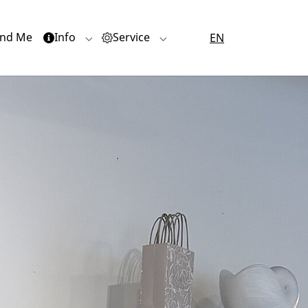
nd Me
Info
Service
EN
or "Quartiere"
Submenu for "Info"
Submenu for "Service"