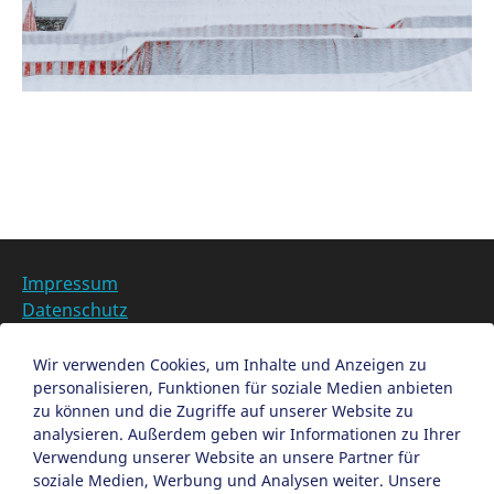
Kategorien im
Impressum
Datenschutz
Barrierefreiheit
Datenschutzeinstellungen anpassen
Wir verwenden Cookies, um Inhalte und Anzeigen zu
personalisieren, Funktionen für soziale Medien anbieten
EN
zu können und die Zugriffe auf unserer Website zu
analysieren. Außerdem geben wir Informationen zu Ihrer
Ein Projekt der Congress- und Tourismus-Zentrale
Verwendung unserer Website an unsere Partner für
Nürnberg
soziale Medien, Werbung und Analysen weiter. Unsere