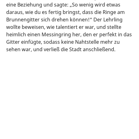
eine Beziehung und sagte: „So wenig wird etwas
daraus, wie du es fertig bringst, dass die Ringe am
Brunnengitter sich drehen können!“ Der Lehrling
wollte beweisen, wie talentiert er war, und stellte
heimlich einen Messingring her, den er perfekt in das
Gitter einfügte, sodass keine Nahtstelle mehr zu
sehen war, und verließ die Stadt anschließend.
Unser Tipp: Dreh am goldenen Ring! Er
wird für einen Glücksbringer gehalten,
der denjenigen, die einmal an ihm
drehen, drei Wünsche erfüllt. Aber
pssst… Viele Nürnberger glauben, dass
es sich bei dem schwarzen Eisenring um
den „echten Ring“ handelt!