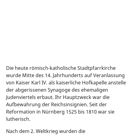
1509. Jeden Mittag um 12 Uhr wird die
Uhr in Bewegung gesetzt und die sieben
Kurfürsten laufen dreimal um den Kaiser
herum. Die Uhr überstand den Krieg, da
sie im Kunstbunker sicher untergebracht
wurde.
Die heute römisch-katholische Stadtpfarrkirche
wurde Mitte des 14. Jahrhunderts auf Veranlassung
von Kaiser Karl IV. als kaiserliche Hofkapelle anstelle
der abgerissenen Synagoge des ehemaligen
Judenviertels erbaut. Ihr Hauptzweck war die
Aufbewahrung der Reichsinsignien. Seit der
Reformation in Nürnberg 1525 bis 1810 war sie
lutherisch.
Nach dem 2. Weltkrieg wurden die