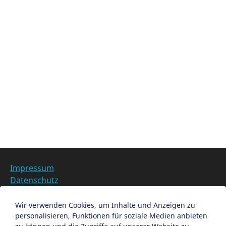
Christkindlesblick vom Balkon
der Frauenkirche und sehe den
Markt aus der Sicht des
Christkinds.
Kategorien im
Impressum
Datenschutz
Barrierefreiheit
Datenschutzeinstellungen anpassen
Wir verwenden Cookies, um Inhalte und Anzeigen zu
personalisieren, Funktionen für soziale Medien anbieten
EN