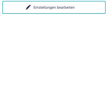
Einstellungen bearbeiten
Datenschutz
Barrierefreiheit
Datenschutzeinstellung
EN
Ein Projekt der Congress- und Tourismus-Zentrale Nürnber
Facebook
X
Instagram