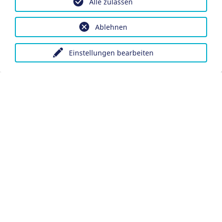
Alle zulassen
Ablehnen
Einstellungen bearbeiten
Impressum
Datenschutz
Barrierefreiheit
Datenschutzeinstellungen anpassen
EN
Ein Projekt der Congress- und Tourismus-Zentrale
Nürnberg