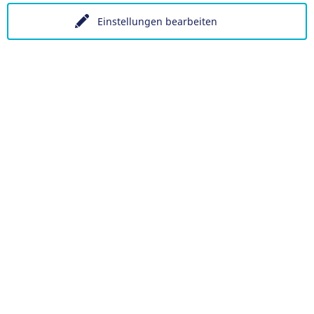
Einstellungen bearbeiten
Datenschutz
Barrierefreiheit
Datenschutzeinstellung
EN
Ein Projekt der Congress- und Tourismus-Zentrale Nürnber
Facebook
X
Instagram