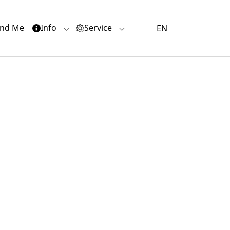
(current)
nd Me
Info
Service
EN
or "Quartiere"
Submenu for "Info"
Submenu for "Service"