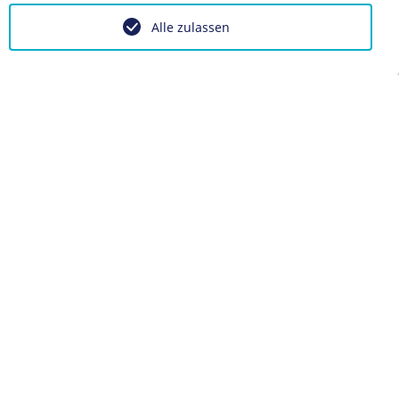
Alle zulassen
en anpassen
g