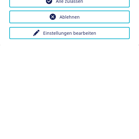
Alle zulassen
Ablehnen
Einstellungen bearbeiten
Impressum
Datenschutz
Barrierefreiheit
Datenschutzeinstellungen anpassen
EN
Ein Projekt der Congress- und Tourismus-Zentrale
Nürnberg